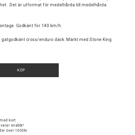
het. .Det är utformat för medelhårda till medelhårda 
ontage. Godkänt för 140 km/h.

tt gatgodkänt cross/enduro däck. Märkt med Stone King
KÖP
 med kort
svarar snabbt!
rder över 1000kr