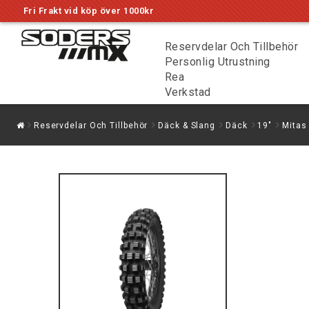
Fri Frakt vid köp över 1000kr
Reservdelar Och Tillbehör
Personlig Utrustning
Rea
Verkstad
Reservdelar Och Tillbehör
Däck & Slang
Däck
19"
Mitas