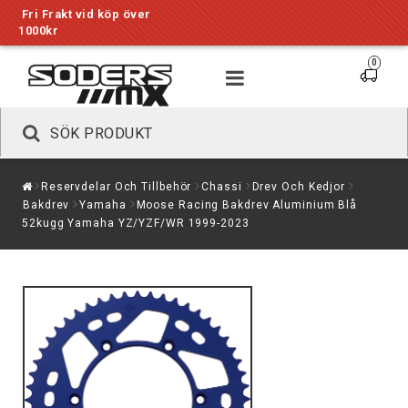
Fri Frakt vid köp över
1000kr
0
Toggle
navigation
Reservdelar Och Tillbehör
Chassi
Drev Och Kedjor
Bakdrev
Yamaha
Moose Racing Bakdrev Aluminium Blå
52kugg Yamaha YZ/YZF/WR 1999-2023