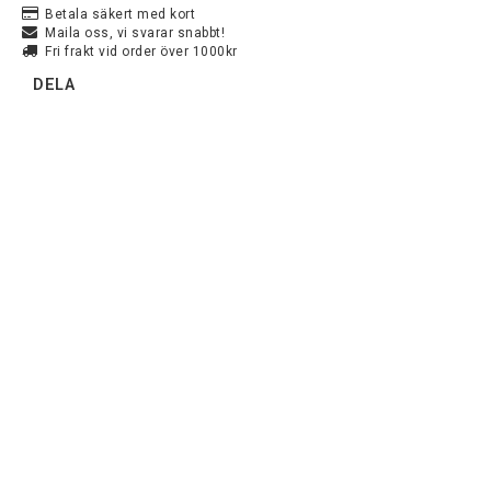
Betala säkert med kort
Maila oss, vi svarar snabbt!
YAMAHA YZ250F

Fri frakt vid order över 1000kr
2001 2002 2003 2004 2005 2006 2007 2008 2009 2010 2011 
DELA
2012 2013 2014 2015 2016 2017 2018 2019 2020 2021 2022 
2023 

YAMAHA WR400F

1999 2000 

YAMAHA YZ400F

1999 

YAMAHA WR426F

2001 2002 

YAMAHA YZ426F

2000 2001 2002 

YAMAHA WR450F
